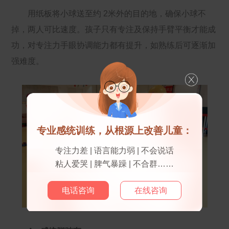
用纸板将小球送至约 2米外的目的地，确保小球不
掉，两人可比速度。孩子只有专注及保持手臂平衡才能成
功，对专注力手眼协调能力都有提升，如熟练后可逐渐加
强难度。
专业感统训练，从根源上改善儿童：
专注力差 | 语言能力弱 | 不会说话
粘人爱哭 | 脾气暴躁 | 不合群……
电话咨询
在线咨询