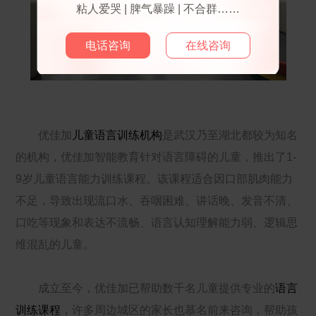
粘人爱哭 | 脾气暴躁 | 不合群……
电话咨询
在线咨询
优佳加
儿童语言训练机构
是武汉乃至湖北都较为知名
的机构，优佳加智能教育针对语言障碍的儿童，推出了1-
9岁儿童语言能力训练课程。该课程适合因口部肌肉能力
不足，导致出现流口水、吞咽困难、讲话晚、发音不清、
口吃等现象和表达不流畅、语言认知理解能力弱、逻辑思
维混乱的儿童。
成立至今，优佳加已帮助数千名儿童提供专业的
语言
训练课程
，许多周边城区的家长也慕名前来咨询，帮助孩