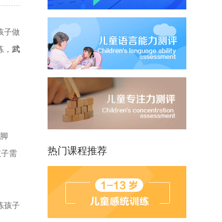
孩子做
练，
武
、脚
热门课程推荐
孩子需
练孩子