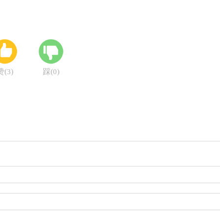
赞(
)
踩(
)
3
0