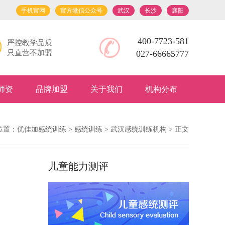
手机官网
官方微信公众号
武汉
长沙
襄阳
400-7723-581
严控教学品质
只直营不加盟
027-66665777
师资
品牌加盟
关于我们
机构分布
位置：
优佳加感统训练
>
感统训练
>
武汉感统训练机构
> 正文
儿童能力测评