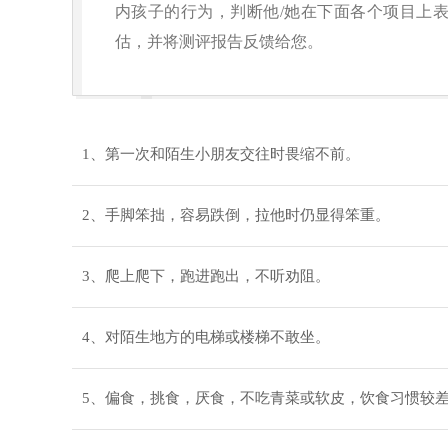
内孩子的行为，判断他/她在下面各个项目上
估，并将测评报告反馈给您。
1、第一次和陌生小朋友交往时畏缩不前。
2、手脚笨拙，容易跌倒，拉他时仍显得笨重。
3、爬上爬下，跑进跑出，不听劝阻。
4、对陌生地方的电梯或楼梯不敢坐。
5、偏食，挑食，厌食，不吃青菜或软皮，饮食习惯较