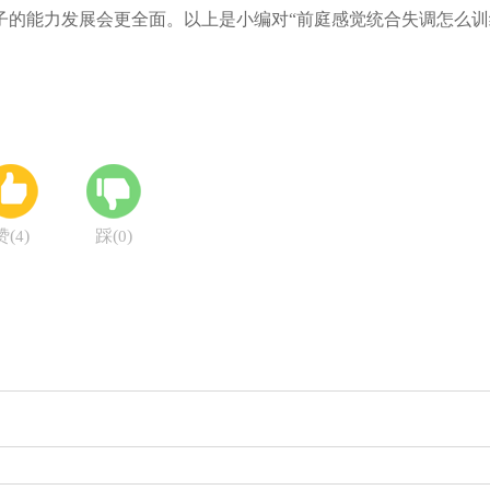
子的能力发展会更全面。以上是小编对“前庭感觉统合失调怎么训
赞(
)
踩(
)
4
0