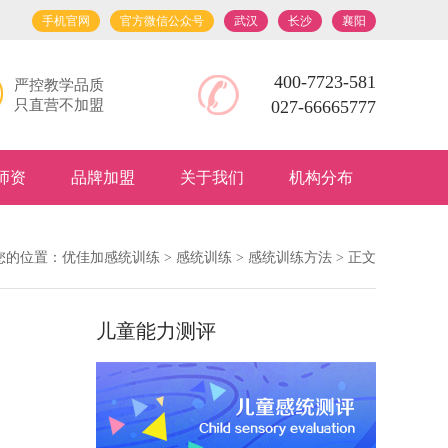
手机官网
官方微信公众号
武汉
长沙
襄阳
400-7723-581
严控教学品质
只直营不加盟
027-66665777
师资
品牌加盟
关于我们
机构分布
您的位置：
优佳加感统训练
>
感统训练
>
感统训练方法
> 正文
儿童能力测评