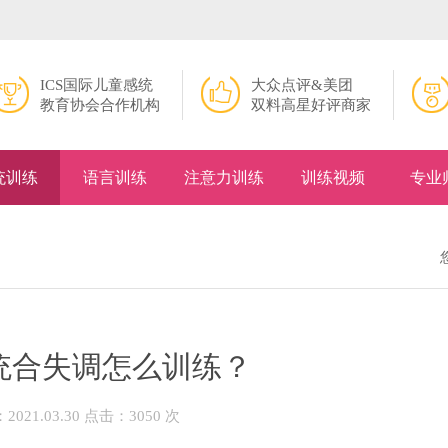
ICS国际儿童感统
大众点评&美团
教育协会合作机构
双料高星好评商家
统训练
语言训练
注意力训练
训练视频
专业
统合失调怎么训练？
021.03.30 点击：3050 次