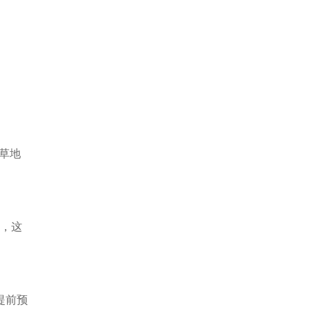
草地
，这
提前预