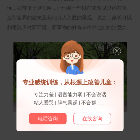
玩，如带孩子逛公园，让他看一些以前未曾见过的花草、
造型各异的建筑及其他引人入胜的景观。总之，家长可以
利用孩子对新环境、新事物的好奇去培养他们的注意力。
专业感统训练，从根源上改善儿童：
专注力差 | 语言能力弱 | 不会说话
粘人爱哭 | 脾气暴躁 | 不合群……
电话咨询
在线咨询
4、耐心回答孩子的问题保护他们的好奇心