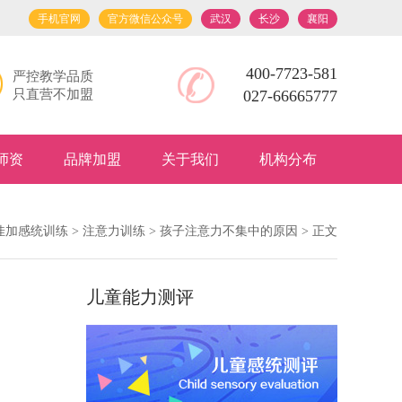
手机官网
官方微信公众号
武汉
长沙
襄阳
400-7723-581
严控教学品质
只直营不加盟
027-66665777
师资
品牌加盟
关于我们
机构分布
佳加感统训练
>
注意力训练
>
孩子注意力不集中的原因
> 正文
儿童能力测评