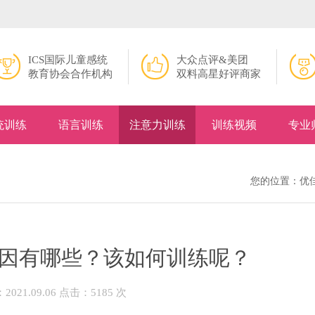
ICS国际儿童感统
大众点评&美团
教育协会合作机构
双料高星好评商家
统训练
语言训练
注意力训练
训练视频
专业
您的位置：
优
因有哪些？该如何训练呢？
021.09.06 点击：5185 次