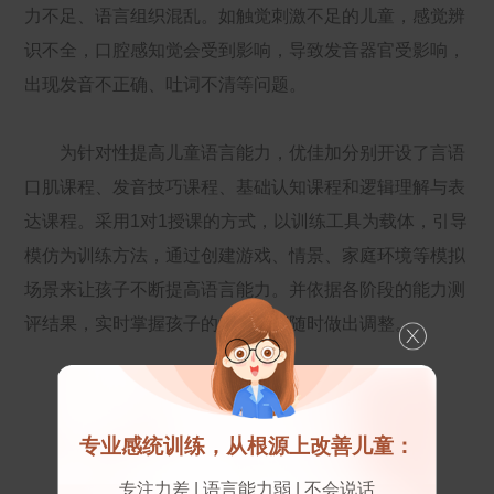
力不足、语言组织混乱。如触觉刺激不足的儿童，感觉辨
识不全，口腔感知觉会受到影响，导致发音器官受影响，
出现发音不正确、吐词不清等问题。
为针对性提高儿童语言能力，优佳加分别开设了言语
口肌课程、发音技巧课程、基础认知课程和逻辑理解与表
达课程。采用1对1授课的方式，以训练工具为载体，引导
模仿为训练方法，通过创建游戏、情景、家庭环境等模拟
场景来让孩子不断提高语言能力。并依据各阶段的能力测
评结果，实时掌握孩子的学习进度随时做出调整。
专业感统训练，从根源上改善儿童：
专注力差 | 语言能力弱 | 不会说话