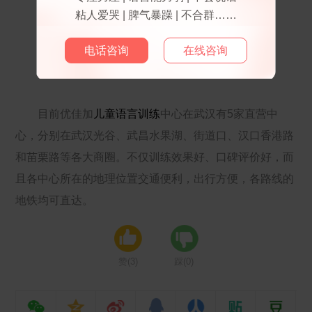
粘人爱哭 | 脾气暴躁 | 不合群……
电话咨询
在线咨询
目前优佳加
儿童语言训练
中心在武汉有5家直营中
心，分别在武汉光谷、武昌水果湖、街道口、汉口香港路
和苗栗路等各大商圈。不仅训练效果好、口碑评价好，而
且各中心所在的地理位置交通便利，出行方便，各路线的
地铁均可直达。
赞(
3
)
踩(
0
)