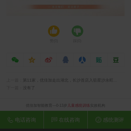
赞(
0
)
踩(
0
)
上一篇：
第11家，优佳加走出湖北，长沙首店入驻星沙永旺...
下一篇：
没有了
优佳加智能教育—0-13岁
儿童感统训练
实效机构
电话咨询
在线咨询
感统测评