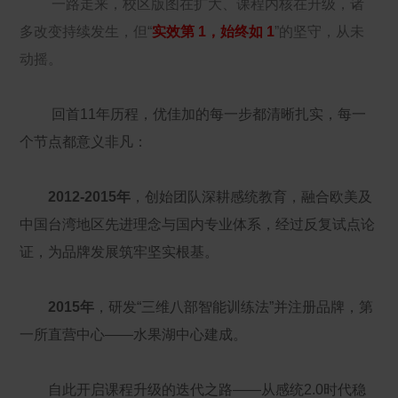
一路走来，校区版图在扩大、课程内核在升级，诸
多改变持续发生，但“
实效第 1，始终如 1
”的坚守，从未
动摇。
回首11年历程，优佳加的每一步都清晰扎实，每一
个节点都意义非凡：
2012-2015年
，创始团队深耕感统教育，融合欧美及
中国台湾地区先进理念与国内专业体系，经过反复试点论
证，为品牌发展筑牢坚实根基。
2015年
，研发“三维八部智能训练法”并注册品牌，第
一所直营中心——水果湖中心建成。
自此开启课程升级的迭代之路——从感统2.0时代稳