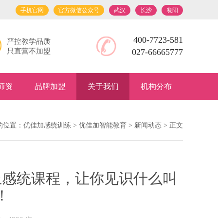
手机官网
官方微信公众号
武汉
长沙
襄阳
400-7723-581
严控教学品质
只直营不加盟
027-66665777
师资
品牌加盟
关于我们
机构分布
的位置：
优佳加感统训练
>
优佳加智能教育
>
新闻动态
> 正文
上感统课程，让你见识什么叫
！