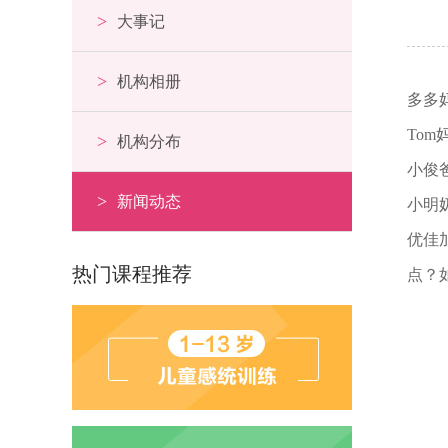
>
大事记
>
机构相册
多多
To
>
机构分布
小俊
>
新闻动态
小明
优佳
热门课程推荐
点？