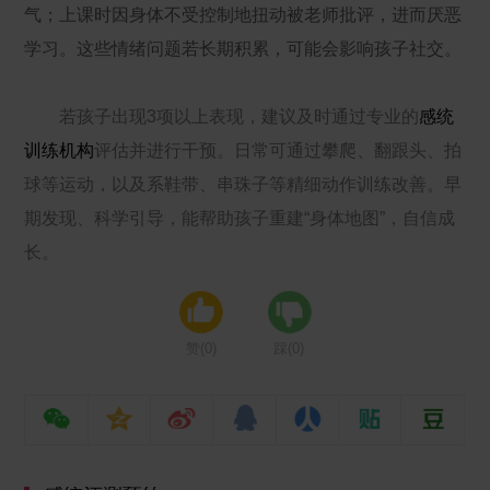
气；上课时因身体不受控制地扭动被老师批评，进而厌恶
学习。这些情绪问题若长期积累，可能会影响孩子社交。
若孩子出现3项以上表现，建议及时通过专业的
感统
训练机构
评估并进行干预。日常可通过攀爬、翻跟头、拍
球等运动，以及系鞋带、串珠子等精细动作训练改善。早
期发现、科学引导，能帮助孩子重建“身体地图”，自信成
长。
赞(
0
)
踩(
0
)