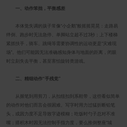
一、动作笨拙，平衡感差
本体觉失调的孩子常像“小企鹅”般摇摇晃晃：走路易
绊倒、跑步时无法急停、单脚站立超不过3秒；上下楼梯
紧抓扶手，骑车、跳绳等需要协调性的运动更是“灾难现
场”。他们可能因无法准确感知身体与地面的距离，闭眼
时立刻失去平衡，甚至害怕旋转类游戏。
二、精细动作“手残党”
从握笔到用剪刀，从扣纽扣到系鞋带，这些看似简单
的动作对他们而言会很困难。写字时用力过猛折断铅笔
头，或因力度不足导致字迹模糊；吃饭时勺子总对不准
嘴；搭积木时因无法控制手指力度，要么推倒整座“城