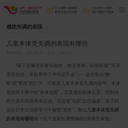
感统失调的表现
儿童本体觉失调的表现有哪些
发布时间：2025.08.28 点击：1463 次
“孩子总像没长骨头似的，坐没坐相、站没站相”“写字
歪歪扭扭，系鞋带学了半年还不会”——这些看似“懒
散”或“笨拙”的行为，可能是儿童本体觉失调的信号。本体
觉如同大脑中的“身体地图”，负责感知肢体位置、控制动
作力度和协调身体运动。当这张“地图”出现偏差，孩子就
会在日常生活和学习中频繁“迷路”。那么
儿童本体觉失调
的表现有哪些
呢？以下是家长需警惕的5类典型表现。