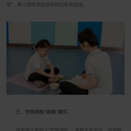
堡”，要么因轻拿轻放耗时过长而急躁。
三、空间感知“路痴”模式
这类孩子常陷入“空间混乱”：穿鞋左右不分、写字时