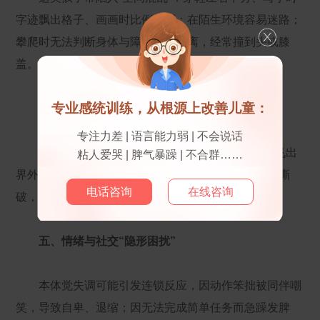
字迹飘出格子、画画时比例失调；在陌生环境容易迷路；
攀爬时无法判断身体与障碍物的距离，经常撞到头或膝
盖。
专业感统训练，从根源上改善儿童：
四、力量控制“失控现场”
专注力差 | 语言能力弱 | 不会说话
他们难以感知“用多少力才合适”，拍球时要么球飞出
粘人爱哭 | 脾气暴躁 | 不合群……
界外，要么因拍打过轻导致球弹不起来；撕纸时容易撕
电话咨询
在线咨询
破，拧瓶盖时要么打不开要么拧过头。
五、情绪与社交“隐形困扰”
本体觉失调可能引发连锁反应，因动作笨拙被同伴嘲
笑，导致自卑、退缩；因无法完成简单任务而急躁发脾