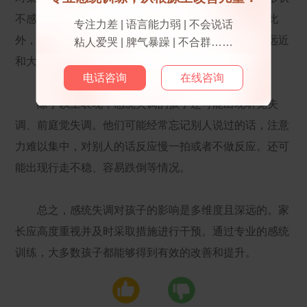
不感兴趣。他们喜欢将物品排队，不愿意和人对视。此
专注力差 | 语言能力弱 | 不会说话
外，还可能伴有空间感知能力下降，难以判断物体的远近
粘人爱哭 | 脾气暴躁 | 不合群……
和大小的情况。
电话咨询
在线咨询
除了以上表现，感统失调的孩子还可能出现听觉失
调、前庭觉失调。他们可能经常忘记别人说过的话，注意
力难以集中，对别人的话反应慢一拍或者不做反应。还可
能出现行走不稳、容易跌倒等情况。
总之，感统失调对孩子的影响是多维度且深远的。家
长应高度重视并及时采取措施进行干预。通过专业的感统
训练，大多数孩子都能够得到有效的改善和提升。