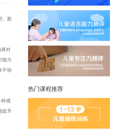
野。那
脑再对
习能力
作不协
热门课程推荐
各种感
地提升