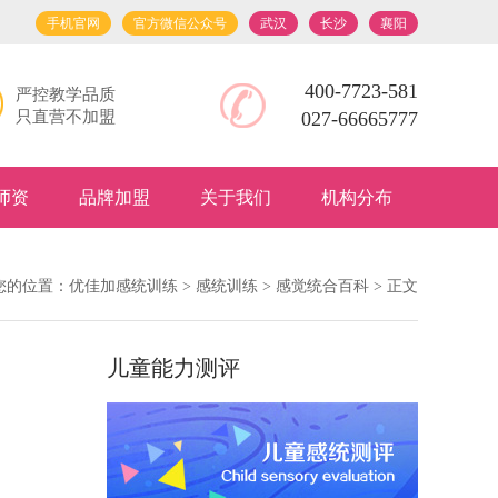
手机官网
官方微信公众号
武汉
长沙
襄阳
400-7723-581
严控教学品质
只直营不加盟
027-66665777
师资
品牌加盟
关于我们
机构分布
您的位置：
优佳加感统训练
>
感统训练
>
感觉统合百科
> 正文
儿童能力测评