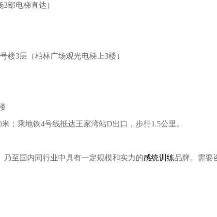
场3部电梯直达）
号楼3层（柏林广场观光电梯上3楼）
楼
0米；乘地铁4号线抵达王家湾站D出口，步行1.5公里。
、乃至国内同行业中具有一定规模和实力的
感统训练
品牌。需要