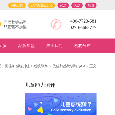
手机官网
官方微信公众号
武汉
长沙
襄阳
400-7723-581
严控教学品质
只直营不加盟
027-66665777
师资
品牌加盟
关于我们
机构分布
置：
优佳加感统训练
>
感统训练
>
优佳加感统训练Q&A
> 正文
儿童能力测评