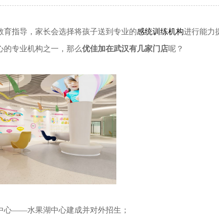
教育指导，家长会选择将孩子送到专业的
感统训练机构
进行能力
心的专业机构之一，那么
优佳加在武汉有几家门店
呢？
营中心——水果湖中心建成并对外招生；