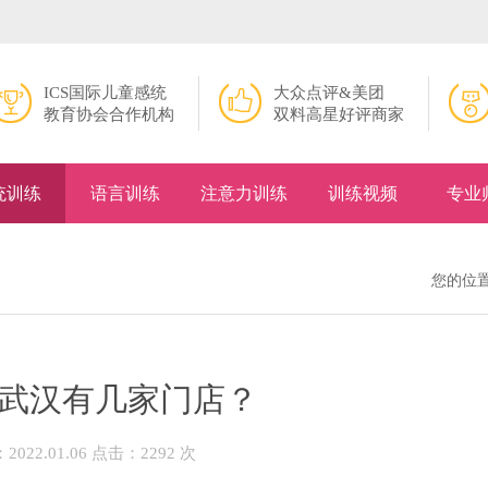
ICS国际儿童感统
大众点评&美团
教育协会合作机构
双料高星好评商家
统训练
语言训练
注意力训练
训练视频
专业
您的位
武汉有几家门店？
022.01.06 点击：2292 次