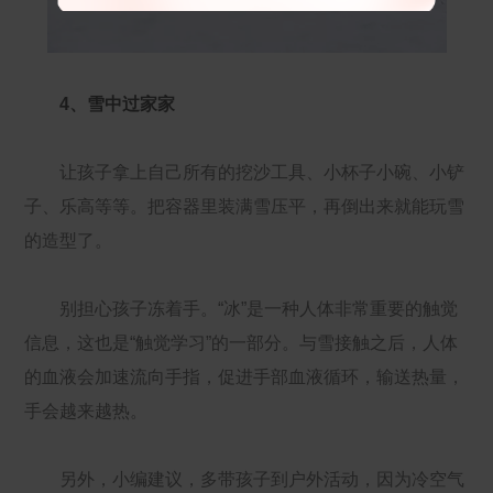
4、雪中过家家
让孩子拿上自己所有的挖沙工具、小杯子小碗、小铲
子、乐高等等。把容器里装满雪压平，再倒出来就能玩雪
的造型了。
别担心孩子冻着手。“冰”是一种人体非常重要的触觉
信息，这也是“触觉学习”的一部分。与雪接触之后，人体
的血液会加速流向手指，促进手部血液循环，输送热量，
手会越来越热。
另外，小编建议，多带孩子到户外活动，因为冷空气