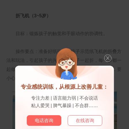
折飞机（3~5岁）
目标：锻炼孩子的触觉和手眼动作的协调性。
操作要点：准备好纸张，给孩子示范纸飞机的折叠方
法和玩法，引起孩子的兴趣；与孩子一起折，每一步都一
起做，直至最后完成。多折几架飞机，只到学会为止，要
小心纸张割伤手指。
专业感统训练，从根源上改善儿童：
专注力差 | 语言能力弱 | 不会说话
粘人爱哭 | 脾气暴躁 | 不合群……
电话咨询
在线咨询