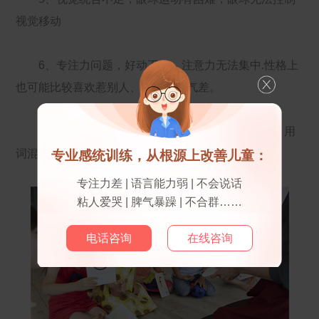
视觉移动
6、专注力问题，好动不安，注意力无法集中.性格上
也可能比较喜欢惹别人、浮躁、脾气差。
7、话多，但是缺乏组织性，喜欢重复别人的话，用
词混淆。
专业感统训练，从根源上改善儿童：
专注力差 | 语言能力弱 | 不会说话
粘人爱哭 | 脾气暴躁 | 不合群……
电话咨询
在线咨询