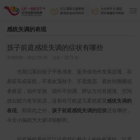
感统失调的表现
孩子前庭感统失调的症状有哪些
发布时间：2022.10.28 点击：3273 次
当我们看到孩子平衡感差、姿势或动作发展迟缓、容
易晕车或晕机，不喜欢荡秋千、不爱爬高、喜欢转圈圈或
者摇晃，动作笨拙、动作不协调、辨认方向有困难、空间
感知能力差等状况，这都有可能是儿童前庭觉
感统失调的
表现
。那除此之外，
孩子前庭感统失调的症状
还有哪些，
今天小编就为大家详细解答。
前庭神经系统可以说是我们整个人的中枢系统，它是