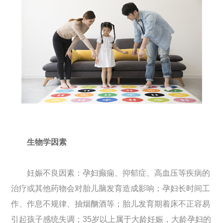
生物学因素
妊娠不良因素：孕妇癫痫、抑郁症、高血压等疾病的
治疗或其他药物会对胎儿脑发育造成影响；孕妇长时间工
作、作息不规律、抽烟酗酒等；胎儿发育期着床不正容易
引起孩子感统失调；35岁以上属于大龄妊娠，大龄孕妇的