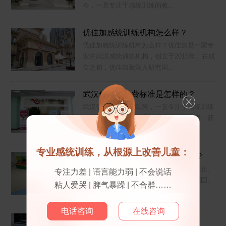
今，一直专注于感统训练的教...
优佳加感统训练机构怎么样？
优佳加感统训练机构怎么样？优佳加是一家专
业的武汉感统训练机构，创立于2015年。在成
立之初，优佳加就深入研究国...
武汉优佳加收费标准是怎样的？
武汉优佳加自成立以来，一直专注于感统训练
的教育教学研究，并通过显著的教学效果，获
得了家长及业内外的广泛认可。那...
专业感统训练，从根源上改善儿童：
优佳加感统训练中心有哪些课程？
感觉统合是人的本能，影响我们的言行举止。
专注力差 | 语言能力弱 | 不会说话
如果感统发展得好，个体基础能力更加稳固。
粘人爱哭 | 脾气暴躁 | 不合群……
所以，建议在孩子能力完全定型之...
电话咨询
在线咨询
优佳加感统训练机构地址在哪？