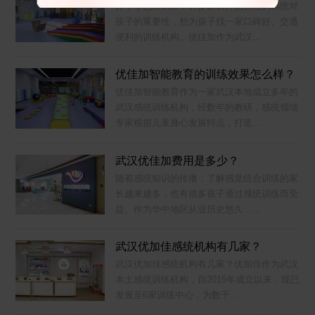
开学季已经到来，许多家长开始关注到感统对
孩子的重要性，想为孩子找一家口碑好、交通
便利的训练机构。优佳加作为武汉...
优佳加智能教育的训练效果怎么样？
优佳加智能教育作为一家武汉本地成立多年的
武汉感统训练机构，经数年的教研，感统领域
专家根据儿童身心发展特点，打造...
武汉优佳加费用是多少？
随着感统知识的传播，了解感觉统合训练的家
长越来越多，也有很多孩子通过感统训练而受
益。作为华中地区从业历史悠久，...
武汉优加佳感统机构有几家？
武汉优加佳感统机构有几家？优加佳作为武汉
本土感统训练机构，自2015年成立以来，现已
发展至6家训练中心，为数千...