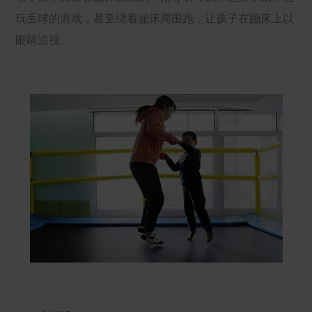
玩丢球的游戏，甚至绕着蹦床周围跑，让孩子在蹦床上以
眼睛追视。